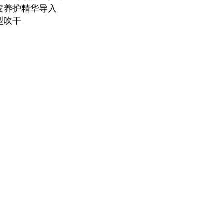
头皮养护精华导入
造型吹干