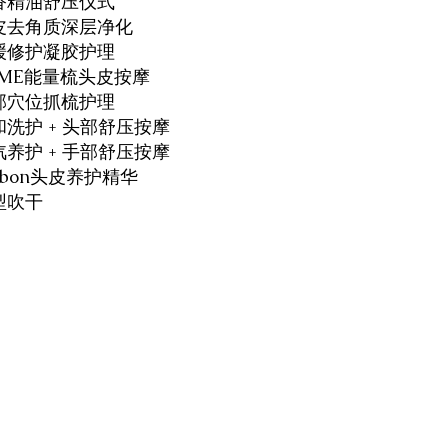
芳香精油舒压仪式
头皮去角质深层净化
舒缓修护凝胶护理
LUME能量梳头皮按摩
头部穴位抓梳护理
和洗护 + 头部舒压按摩
汽养护 + 手部舒压按摩
ilbon头皮养护精华
造型吹干