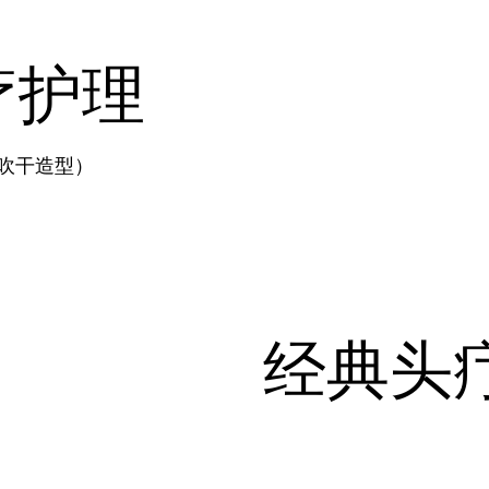
疗护理
吹干造型）
经典头