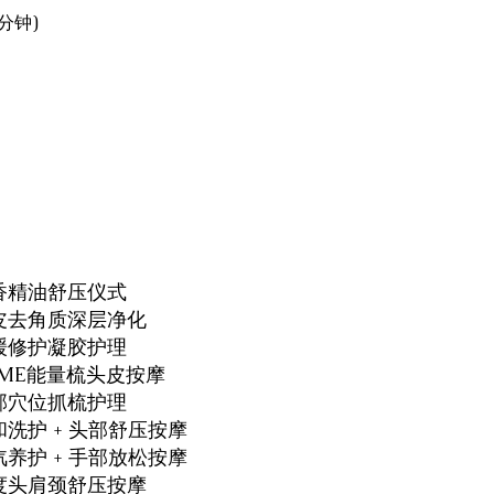
分钟)
:
芳香精油舒压仪式
头皮去角质深层净化
舒缓修护凝胶护理
LUME能量梳头皮按摩
头部穴位抓梳护理
和洗护 + 头部舒压按摩
汽养护 + 手部放松按摩
深度头肩颈舒压按摩