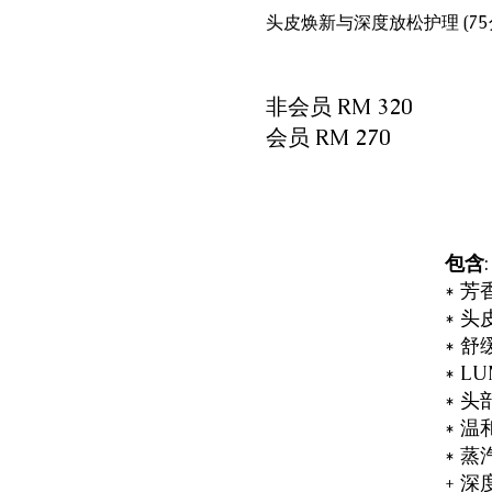
头皮焕新与深度放松护理 (75
非会员 RM 320
会员 RM 270
包含
* 
* 
* 
* 
* 
* 温
* 蒸
+ 