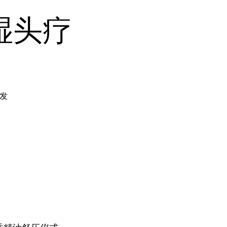
湿头疗
秀发
: